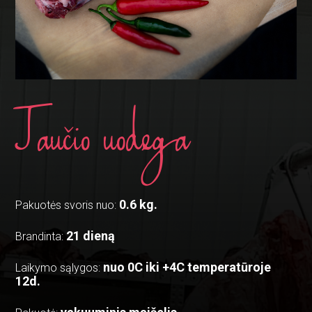
Jaučio uodega
0.6 kg.
Pakuotės svoris nuo:
21 dieną
Brandinta:
nuo 0C iki +4C temperatūroje
Laikymo sąlygos:
12d.