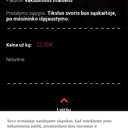
vakuuminis maišelis
Pakuotė:
Tikslus svoris bus sąskaitoje,
Pristatymo sąlygos:
po mėsininko išpjaustymo.
12,00
€
Kaina už kg:
Neturime
Į viršų
Savo svetainėje naudojame slapukus, kad suteiktume jums
tinkamiausią patirtį, prisimindami jūsų nuostatas ir